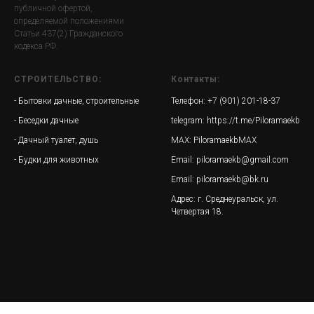
публичной офертой,
определяемой положениями
Статьи 437(2) Гражданского
кодекса РФ.
СТРОИТЕЛЬСТВО:
Контакты:
- Бытовки дачные, строительные
Телефон: +7 (901) 201-18-37
- Беседки дачные
telegram:
https://t.me/Piloramaekb
- Дачный туалет, душь
MAX:
PiloramaekbMAX
- Будки для животных
Email: piloramaekb@gmail.com
Email: piloramaekb@bk.ru
Адрес: г. Среднеуральск, ул.
Четвертая 18.