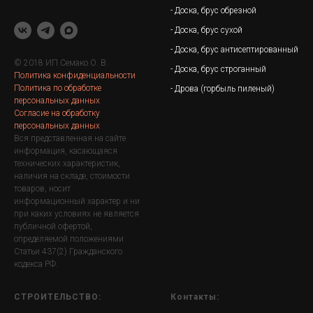
-
Доска, брус обрезной
- Доска, брус сухой
- Доска, брус антисептированный
© 2018 ИП Семако О. В.
- Доска, брус строганный
Политика конфиденциальности
Политика по обработке
- Дрова (горбыль пиленый)
персональных данных
Согласие на обработку
персональных данных
Вся представленная на сайте
информация, касающаяся
технических характеристик,
наличия на складе, стоимости
товаров, носит
информационный характер и ни
при каких условиях не является
публичной офертой,
определяемой положениями
Статьи 437(2) Гражданского
кодекса РФ.
СТРОИТЕЛЬСТВО:
Контакты: