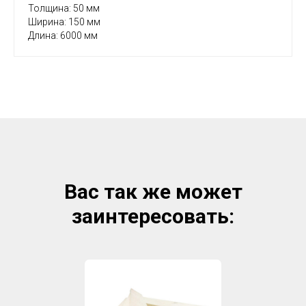
Толщина: 50 мм
Ширина: 150 мм
Длина: 6000 мм
Zero B
Вас так же может
create your own
заинтересовать:
block from scrat