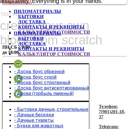
adaptability. Everything is in your hands.
PiloramaekbMAX
ПИЛОМАТЕРИАЛЫ
Tilda Publishing
БЫТОВКИ
create your own
ДОСТАВКА
КОНТАКТЫ И РЕКВИЗИТЫ
КАЛЬКУЛЯТОР СТОИМОСТИ
ПИЛОМАТЕРИАЛЫ
block from scratch
БЫТОВКИ
ДОСТАВКА
ПН-СБ с 9:00
КОНТАКТЫ И РЕКВИЗИТЫ
до 18:00
КАЛЬКУЛЯТОР СТОИМОСТИ
- Доска, брус обрезной
- Доска, брус сухой
- Доска, брус строганный
- Доска, брус антисептированный
- Дрова (горбыль пиленый)
Телефон:
- Бытовки дачные, строительные
7(901)201-18-
- Дачные беседки
37
- Дачные туалеты
- Будки для животных
Telegram: