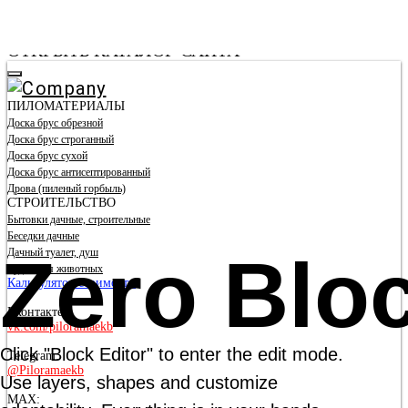
ОТКРЫТЬ КАТАЛОГ САЙТА
ПИЛОМАТЕРИАЛЫ
Доска брус обрезной
Доска брус строганный
Доска брус сухой
Доска брус антисептированный
Дрова (пиленый горбыль)
СТРОИТЕЛЬСТВО
Бытовки дачные, строительные
Беседки дачные
Zero Blo
Дачный туалет, душ
Будки для животных
Калькулятор стоимости
Вконтакте:
vk.com/piloramaekb
Click "Block Editor" to enter the edit mode.
Telegram:
@Piloramaekb
Use layers, shapes and customize
MAX: